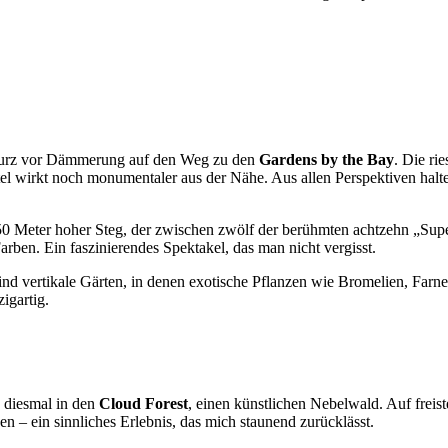
kurz vor Dämmerung auf den Weg zu den
Gardens by the Bay
. Die ri
wirkt noch monumentaler aus der Nähe. Aus allen Perspektiven halte i
50 Meter hoher Steg, der zwischen zwölf der berühmten achtzehn „Supe
ben. Ein faszinierendes Spektakel, das man nicht vergisst.
 sind vertikale Gärten, in denen exotische Pflanzen wie Bromelien, Far
igartig.
 diesmal in den
Cloud Forest
, einen künstlichen Nebelwald. Auf fre
n – ein sinnliches Erlebnis, das mich staunend zurücklässt.