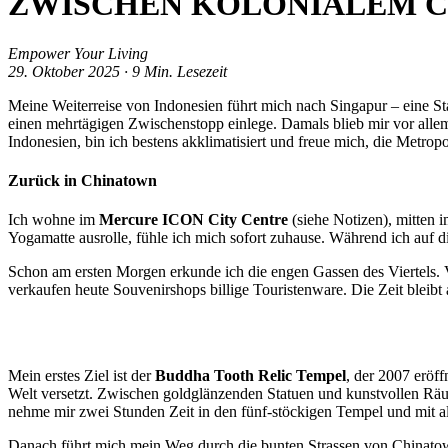
ZWISCHEN KOLONIALEM C
Empower Your Living
29. Oktober 2025 · 9 Min. Lesezeit
Meine Weiterreise von Indonesien führt mich nach Singapur – eine Stadt
einen mehrtägigen Zwischenstopp einlege. Damals blieb mir vor alle
Indonesien, bin ich bestens akklimatisiert und freue mich, die Metro
Zurück in Chinatown
Ich wohne im
Mercure ICON City Centre
(siehe Notizen), mitten
Yogamatte ausrolle, fühle ich mich sofort zuhause. Während ich auf d
Schon am ersten Morgen erkunde ich die engen Gassen des Viertels. Vi
verkaufen heute Souvenirshops billige Touristenware. Die Zeit bleibt 
Mein erstes Ziel ist der
Buddha Tooth Relic Tempel
, der 2007 eröf
Welt versetzt. Zwischen goldglänzenden Statuen und kunstvollen Räuch
nehme mir zwei Stunden Zeit in den fünf-stöckigen Tempel und mit a
Danach führt mich mein Weg durch die bunten Strassen von Chinatow