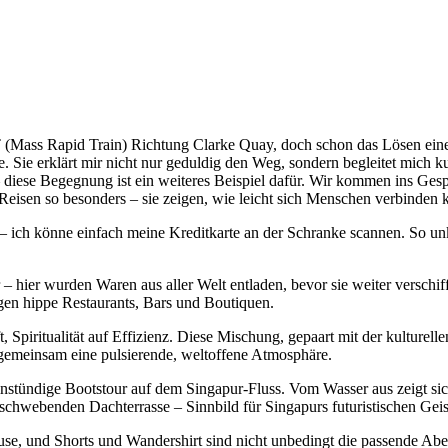
(Mass Rapid Train) Richtung Clarke Quay, doch schon das Lösen eines
lfe. Sie erklärt mir nicht nur geduldig den Weg, sondern begleitet mi
 diese Begegnung ist ein weiteres Beispiel dafür. Wir kommen ins Gesprä
isen so besonders – sie zeigen, wie leicht sich Menschen verbinden k
e – ich könne einfach meine Kreditkarte an der Schranke scannen. So un
– hier wurden Waren aus aller Welt entladen, bevor sie weiter verschiff
rgen hippe Restaurants, Bars und Boutiquen.
t, Spiritualität auf Effizienz. Diese Mischung, gepaart mit der kulturell
n gemeinsam eine pulsierende, weltoffene Atmosphäre.
nstündige Bootstour auf dem Singapur-Fluss. Vom Wasser aus zeigt sich
 schwebenden Dachterrasse – Sinnbild für Singapurs futuristischen Geis
ause, und Shorts und Wandershirt sind nicht unbedingt die passende Ab