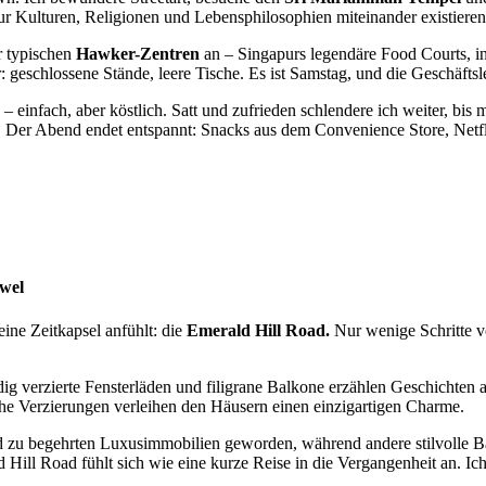
 Kulturen, Religionen und Lebensphilosophien miteinander existieren. 
r typischen
Hawker-Zentren
an – Singapurs legendäre Food Courts, in
r:
geschlossene
Stände, leere Tische. Es ist Samstag, und die Geschäftsl
– einfach, aber köstlich. Satt und zufrieden schlendere ich weiter, bi
ant. Der Abend endet entspannt: Snacks aus dem Convenience Store, Netfl
uwel
eine Zeitkapsel anfühlt: die
Emerald Hill Road.
Nur wenige Schritte v
 verzierte Fensterläden und filigrane Balkone erzählen Geschichten au
rohe Verzierungen verleihen den Häusern einen einzigartigen Charme.
 zu begehrten Luxusimmobilien geworden, während andere stilvolle Bar
Hill Road fühlt sich wie eine kurze Reise in die Vergangenheit an. I