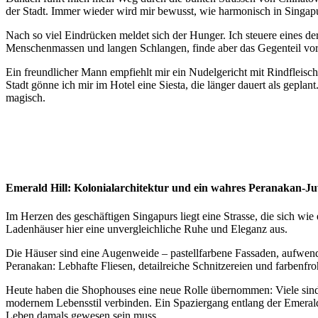
der Stadt. Immer wieder wird mir bewusst, wie harmonisch in Singapur
Nach so viel Eindrücken meldet sich der Hunger. Ich steuere eines de
Menschenmassen und langen Schlangen, finde aber das Gegenteil vo
Ein freundlicher Mann empfiehlt mir ein Nudelgericht mit Rindfleisch 
Stadt gönne ich mir im Hotel eine Siesta, die länger dauert als gepl
magisch.
Emerald Hill: Kolonialarchitektur und ein wahres Peranakan-J
Im Herzen des geschäftigen Singapurs liegt eine Strasse, die sich wie 
Ladenhäuser hier eine unvergleichliche Ruhe und Eleganz aus.
Die Häuser sind eine Augenweide – pastellfarbene Fassaden, aufwendig
Peranakan: Lebhafte Fliesen, detailreiche Schnitzereien und farbenf
Heute haben die Shophouses eine neue Rolle übernommen: Viele sind
modernem Lebensstil verbinden. Ein Spaziergang entlang der Emerald 
Leben damals gewesen sein muss.