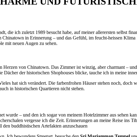
HARME UND FUTURISTISC
, die ich zuletzt 1989 besucht habe, auf meiner allerersten selbst fina
m Chinatown in Erinnerung – und das Gefühl, im feucht-heissen Klima 
pole mit neuen Augen zu sehen.
 im Herzen von Chinatown. Das Zimmer ist winzig, aber charmant – und
ie Dächer der historischen Shophouses blicke, tauche ich in meine inn
eles hat sich verändert. Die farbenfrohen Häuser stehen noch, doch wo
auch in historischen Quartieren nicht stehen.
fnet wurde – und den ich sogar von meinem Hotelzimmer aus sehen kann
erschalen vergesse ich die Zeit. Erinnerungen an meine Reise ins Tibe
ll den buddhistischen Artefakten anzuschauen
n. Ich bewundere Streetart, besuche den
Sri Mariamman Tempel
un