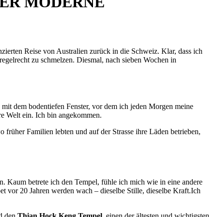
HER MODERNE
nzierten Reise von Australien zurück in die Schweiz. Klar, dass ich
regelrecht zu schmelzen. Diesmal, nach sieben Wochen in
 mit dem bodentiefen Fenster, vor dem ich jeden Morgen meine
ere Welt ein. Ich bin angekommen.
 früher Familien lebten und auf der Strasse ihre Läden betrieben,
. Kaum betrete ich den Tempel, fühle ich mich wie in eine andere
t vor 20 Jahren werden wach – dieselbe Stille, dieselbe Kraft.
Ich
d den
Thian Hock Keng Tempel
, einen der ältesten
und wichtigsten