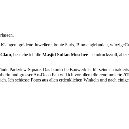
rlassen.
längen: goldene Juweliere, bunte Saris, Blumengirlanden, würzigeCurr
 Glam
, besuche ich die
Masjid Sultan Moschee
– eindrucksvoll, aber 
de Parkview Square. Das ikonische Bauwerk ist für seine charakteris
aberin und grosser Art-Deco Fan will ich vor allem die renommierte
AT
ich. Ich schiesse Fotos aus allen erdenklichen Winkeln und nach eini