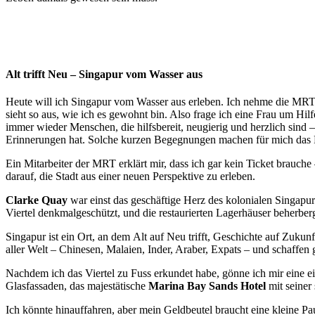
Alt trifft Neu – Singapur vom Wasser aus
Heute will ich Singapur vom Wasser aus erleben. Ich nehme die MRT 
sieht so aus, wie ich es gewohnt bin. Also frage ich eine Frau um Hi
immer wieder Menschen, die hilfsbereit, neugierig und herzlich sind –
Erinnerungen hat. Solche kurzen Begegnungen machen für mich das Re
Ein Mitarbeiter der MRT erklärt mir, dass ich gar kein Ticket brauch
darauf, die Stadt aus einer neuen Perspektive zu erleben.
Clarke Quay
war einst das geschäftige Herz des kolonialen Singapur 
Viertel denkmalgeschützt, und die restaurierten Lagerhäuser beherbe
Singapur ist ein Ort, an dem Alt auf Neu trifft, Geschichte auf Zukunf
aller Welt – Chinesen, Malaien, Inder, Araber, Expats – und schaffe
Nachdem ich das Viertel zu Fuss erkundet habe, gönne ich mir eine ei
Glasfassaden, das majestätische
Marina Bay Sands Hotel
mit seiner
Ich könnte hinauffahren, aber mein Geldbeutel braucht eine kleine P