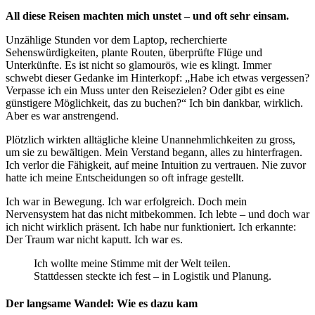
All diese Reisen machten mich unstet – und oft sehr einsam.
Unzählige Stunden vor dem Laptop,
recherchierte
Sehenswürdigkeiten, plante Routen, überprüfte Flüge und
Unterkünfte.
Es ist nicht so glamourös, wie es klingt. Immer
schwebt dieser Gedanke im Hinterkopf: „Habe ich etwas vergessen?
Verpasse ich ein Muss unter den Reisezielen?
Oder gibt es eine
günstigere Möglichkeit, das zu buchen?“ Ich bin dankbar, wirklich.
Aber es war anstrengend.
Plötzlich wirkten alltägliche kleine Unannehmlichkeiten zu gro
ss
,
um sie zu bewältigen. Mein
Verstand
begann, alles zu hinterfragen.
Ich verlor die Fähigkeit, auf meine Intuition zu vertrauen. Nie zuvor
hatte ich meine Entscheidungen so oft infrage gestellt.
Ich war in Bewegung. Ich war erfolgreich.
Doch
mein
Nervensystem hat das nicht mitbekommen. Ich lebte – und doch war
ich nicht wirklich präsent. Ich habe nur funktioniert. Ich erkannte:
Der Traum war nicht kaputt. Ich war es.
Ich
wollte
meine Stimme mit der Welt teilen.
Stattdessen steckte ich fest – in Logistik und Planung.
Der langsame Wandel: Wie es dazu kam