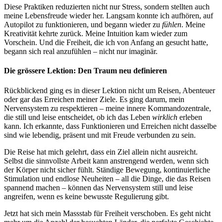
Diese Praktiken reduzierten nicht nur Stress, sondern stellten auch
meine Lebensfreude wieder her. Langsam konnte ich aufhören, auf
Autopilot zu funktionieren, und begann wieder zu
fühlen
. Meine
Kreativität kehrte zurück. Meine Intuition kam wieder zum
Vorschein. Und die Freiheit, die ich von Anfang an gesucht hatte,
begann sich real anzufühlen – nicht nur imaginär.
Die grössere Lektion: Den Traum neu definieren
Rückblickend ging es in dieser Lektion nicht um Reisen, Abenteuer
oder gar das Erreichen meiner Ziele. Es ging darum, mein
Nervensystem zu respektieren – meine innere Kommandozentrale,
die still und leise entscheidet, ob ich das Leben
wirklich
erleben
kann. Ich erkannte, dass Funktionieren und Erreichen nicht dasselbe
sind wie lebendig, präsent und mit Freude verbunden zu sein.
Die Reise hat mich gelehrt, dass ein Ziel allein nicht ausreicht.
Selbst die sinnvollste Arbeit kann anstrengend werden, wenn sich
der Körper nicht sicher fühlt. Ständige Bewegung, kontinuierliche
Stimulation und endlose Neuheiten – all die Dinge, die das Reisen
spannend machen – können das Nervensystem still und leise
angreifen, wenn es keine bewusste Regulierung gibt.
Jetzt hat sich mein Massstab für Freiheit verschoben. Es geht nicht