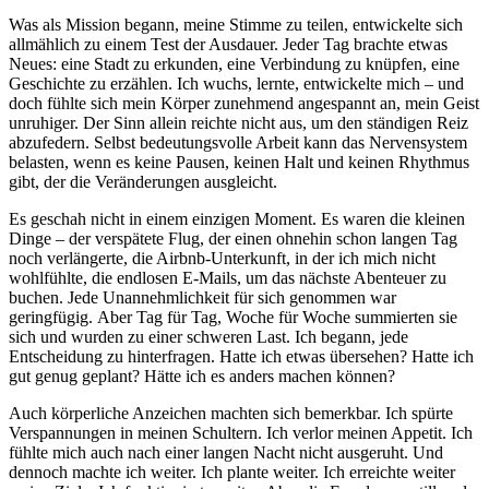
Was als Mission begann, meine Stimme zu teilen, entwickelte sich
allmählich zu einem Test der Ausdauer. Jeder Tag brachte etwas
Neues: eine Stadt zu erkunden, eine Verbindung zu knüpfen, eine
Geschichte zu erzählen. Ich wuchs, lernte, entwickelte mich – und
doch fühlte sich mein Körper zunehmend angespannt
an
, mein Geist
unruhiger.
Der
Sinn allein reichte nicht aus, um
den
ständigen Reiz
abzufedern
. Selbst bedeutungsvolle Arbeit kann das Nervensystem
belasten, wenn es keine Pausen, keinen Halt und keinen Rhythmus
gibt, der die Veränderungen ausgleicht.
Es geschah nicht in einem einzigen Moment. Es waren die kleinen
Dinge – der verspätete Flug, der einen ohnehin schon langen Tag
noch
verlängerte,
die
Airbnb
-Unterkunft
,
in der ich mich nicht
wohlfühlte
, die endlosen E-Mails, um das nächste Abenteuer zu
buchen
. Jede Unannehmlichkeit
für sich genommen war
geringfügig
.
Aber Tag für Tag, Woche für Woche summierten sie
sich und wurden zu einer schweren Last. Ich begann, jede
Entscheidung zu hinterfragen. Hatte ich etwas übersehen? Hatte ich
gut genug geplant? Hätte ich es anders machen können?
Auch körperliche Anzeichen machten sich bemerkbar. Ich spürte
Verspannungen in meinen Schultern. Ich verlor meinen Appetit. Ich
fühlte mich auch nach einer langen Nacht nicht ausgeruht. Und
dennoch machte ich weiter. Ich plante weiter. Ich erreichte weiter