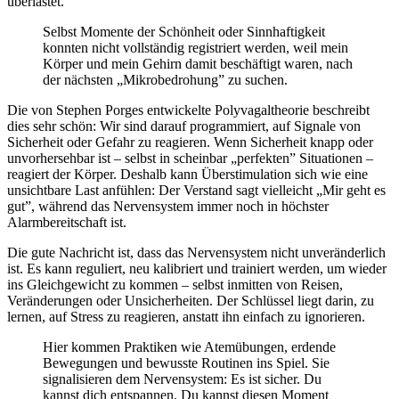
überlastet.
Selbst Momente der Schönheit oder Sinnhaftigkeit
konnten nicht vollständig registriert werden, weil mein
Körper und mein Gehirn damit beschäftigt waren, nach
der nächsten „Mikrobedrohung” zu suchen.
Die von Stephen Porges entwickelte Polyvagaltheorie beschreibt
dies sehr schön: Wir sind darauf programmiert, auf Signale von
Sicherheit oder Gefahr zu reagieren. Wenn Sicherheit knapp oder
unvorhersehbar ist – selbst in scheinbar „perfekten” Situationen –
reagiert der Körper. Deshalb kann Überstimulation sich wie eine
unsichtbare Last anfühlen: Der Verstand sagt vielleicht „Mir geht es
gut”, während das Nervensystem immer noch in höchster
Alarmbereitschaft ist.
Die gute Nachricht ist, dass das Nervensystem nicht unveränderlich
ist. Es kann reguliert, neu kalibriert und trainiert werden, um wieder
ins Gleichgewicht zu kommen – selbst inmitten von Reisen,
Veränderungen oder Unsicherheiten. Der Schlüssel liegt darin, zu
lernen, auf Stress zu reagieren, anstatt ihn einfach zu ignorieren.
Hier kommen Praktiken wie Atemübungen, erdende
Bewegungen und bewusste Routinen ins Spiel. Sie
signalisieren dem Nervensystem: Es ist sicher. Du
kannst dich entspannen. Du kannst diesen Moment