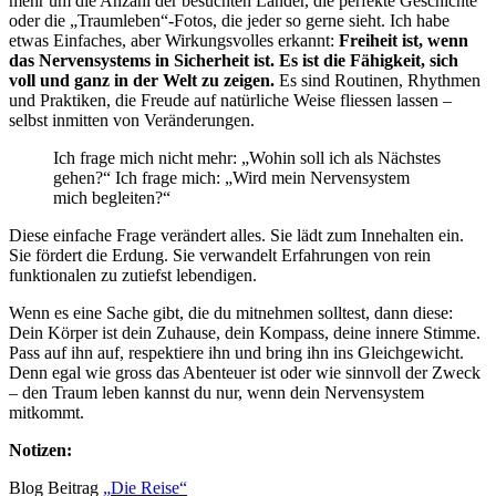
mehr um die Anzahl der besuchten Länder, die perfekte Geschichte
oder die „Traumleben“-Fotos, die jeder so gerne sieht. Ich habe
etwas Einfaches, aber Wirkungsvolles erkannt:
Freiheit ist, wenn
das Nervensystems in Sicherheit ist. Es ist die Fähigkeit, sich
voll und ganz in der Welt zu zeigen.
Es sind Routinen, Rhythmen
und Praktiken, die Freude auf natürliche Weise fliessen lassen –
selbst inmitten von Veränderungen.
Ich frage mich nicht mehr: „Wohin soll ich als Nächstes
gehen?“ Ich frage mich: „Wird mein Nervensystem
mich begleiten?“
Diese einfache Frage verändert alles. Sie lädt zum Innehalten ein.
Sie fördert die Erdung. Sie verwandelt Erfahrungen von rein
funktionalen zu zutiefst lebendigen.
Wenn es eine Sache gibt, die du mitnehmen solltest, dann diese:
Dein Körper ist dein Zuhause, dein Kompass, deine innere Stimme.
Pass auf ihn auf, respektiere ihn und bring ihn ins Gleichgewicht.
Denn egal wie gro
ss
das Abenteuer ist oder wie sinnvoll der Zweck
– den Traum leben kannst du nur, wenn dein Nervensystem
mitkommt.
Notizen:
Blog Beitrag
„
Die Reise“