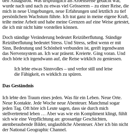
den
Alltagst
rott. Was ursprünglich als Arbeitsreise gedacht war,
wurde nach und nach zu etwas viel Grö
ss
erem – zu einer Reise, die
mich in neue
Umgebungen
, neue Erfahrungen und letztlich zu tief
persönlichem Wachstum führte. Ich trat ganz in meine eigene Kraft,
teilte meine Arbeit und
habe
meine Grenzen auf eine Weise getestet,
die ich mir nicht hätte vorstellen können.
Doch ständige Veränderung bedeutet Reizüberflutung. Ständige
Reizüberflutung bedeutet Stress. Und Stress, selbst wenn er mit
Sinn, Bedeutung und Schönheit verbunden ist,
greift irgendwann
das
Nervensystem an. Ich war präsent.
Kreierte
. Ging voran. Und
doch hörte ich irgendwann auf, die Reise wirklich zu genie
ss
en.
Ich lebte etwas Sinnvolles – und verlor still und leise
die Fähigkeit, es wirklich zu spüren.
Das Geständnis
Ich lebte den Traum eines jeden. Was für ein Leben. Neue Orte.
Neue Kontakte. Jede Woche neue Abenteuer. Manchmal sogar
jeden Tag. Oft höre ich Leute sagen, dass sie durch mich
stellvertretend leben … Aber was wie ein Kompliment klingt, fühlt
sich wie eine Verpflichtung an: grossartige Geschichten,
atemberaubende Bilder, unglaubliche Abenteuer. Aber ich bin nicht
der National Geographic Channel.