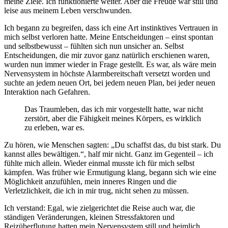
meine Ziele. Ich funktionierte weiter. Aber die Freude war still und
leise aus meinem Leben verschwunden.
Ich begann zu begreifen, dass ich eine Art instinktives Vertrauen in
mich selbst verloren hatte. Meine Entscheidungen – einst spontan
und selbstbewusst – fühlten sich nun unsicher an. Selbst
Entscheidungen, die mir zuvor ganz natürlich erschienen waren,
wurden nun immer wieder in Frage gestellt. Es war, als wäre mein
Nervensystem in höchste Alarmbereitschaft versetzt worden und
suchte an jedem neuen Ort, bei jedem neuen Plan, bei jeder neuen
Interaktion nach Gefahren.
Das Traumleben, das ich mir vorgestellt hatte, war nicht
zerstört, aber die Fähigkeit meines Körpers, es wirklich
zu erleben, war es.
Zu hören, wie Menschen sagten: „Du schaffst das, du bist stark. Du
kannst alles bewältigen.“, half
mir
nicht. Ganz im Gegenteil – ich
fühlte mich allein. Wieder einmal musste ich für mich selbst
kämpfen. Was früher wie Ermutigung klang, begann sich wie
eine
Möglichkeit
anzufühlen, mein inneres Ringen und die
Verletzlichkeit, die ich in mir trug, nicht sehen zu müssen.
Ich verstand: Egal, wie zielgerichtet die Reise auch war, die
ständigen Veränderungen, kleinen Stressfaktoren und
Reizüberflutung hatten mein Nervensystem still und heimlich